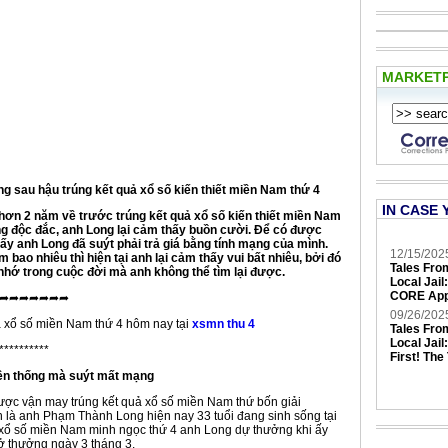
MARKET
 sau hậu trúng kết quả xổ số kiến thiết miền Nam thứ 4
IN CASE 
hơn 2 năm về trước trúng kết quả xổ số kiến thiết miền Nam
ng độc đắc, anh Long lại cảm thấy buồn cười. Để có được
 ấy anh Long đã suýt phải trả giá bằng tính mạng của mình.
12/15/202
 bao nhiêu thì hiện tại anh lại cảm thấy vui bất nhiêu, bởi đó
Tales Fro
 nhớ trong cuộc đời mà anh không thể tìm lại được.
Local Jail
CORE App
➦➦➦➦➦➦➦
09/26/202
 xổ số miền Nam thứ 4 hôm nay tại
xsmn thu 4
Tales Fro
Local Jail
**********
First! The
yền thống mà suýt mất mạng
ược vận may trúng kết quả xổ số miền Nam thứ bốn giải
h là anh Phạm Thành Long hiện nay 33 tuổi đang sinh sống tại
xổ số miền Nam minh ngọc thứ 4 anh Long dự thưởng khi ấy
 thưởng ngày 3 tháng 3.