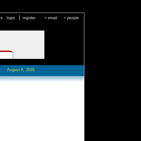
|
rs:
login
register
>
email
>
people
August 6, 2026