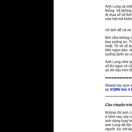
Anh Long và một
thống. Sẽ không
đi mua xổ số thử
vừa hát mà không
Vô tình để rơi v
Bởi cầm không ch
bay xuống ao. T
nhặt. Tờ vé số d
trên ngọn bèo, n
xuống dưới ao ướ
Anh Long nhớ lại
số thì ngọn cỏ c
ao đó sâu hơn tô
➦➦➦➦➦➦➦➦➦
Nhanh tay xem n
tại
XSMN thứ 4 
******************
Câu chuyện trú
Không chỉ anh Lo
4 hôm nay này củ
anh đang loay ho
anh Long đã lộn 
người, lúc vớt đ