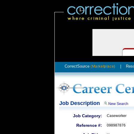
CorrectSource
|
Res
(Marketplace)
Job Description
New Search
Job Category:
Caseworker
Reference #:
098987876