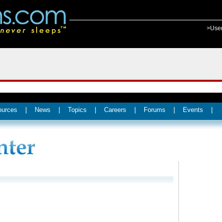
>Use
ources
|
News
|
Topics
|
Careers
|
Forums
|
Events
|