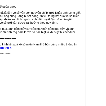
hể quên được
t là tấm vé số vẫn còn nguyên chỉ bị ướt. Ngày anh Long biết
h Long cũng đang bị sốt nặng, tin vui trúng kết quả xổ số miền
iếp khiến anh tỉnh người, anh Hải quyết định đi nhận giải
 vé số ướt vẫn được trả thưởng theo quy định.
ôi qua, anh cảm thấy sự việc như mới hôm qua vậy, và anh
 như những năm trước đó đặc biệt là khi suýt bị chết đuối.
➦➦➦➦➦➦➦
 trình kết quả xổ số miền Nam thứ bốn cùng nhiều thông tin
am thứ 4
**********