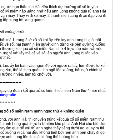
 người bạn thân tên Hải đều thích dự thưởng xổ số truyền
 có kỷ niệm nào đáng nhớ nếu anh Long không qua rủ anh Hải
 vận may. Thay vì đi xe máy, 2 thanh niên cùng đi xe đạp vừa đi
 tập trung tới xung quanh.
é số xuống nước
ặt mà 1 trong 3 tờ xổ số khi ấy trên tay anh Long bị gió thổi
iếc vé số, hai thanh niên quyết định dừng xe bên đường xuống
ự thưởng kết quả xổ số miền Nam thứ 4 trực tiếp nằm vắt vẻo
hưng vì với lấy mà cả vé số lẫn người anh Long bị lộn vèo
t hết.
: Lúc ấy tôi bám vào ngọn để với người ra lấy, túm được tờ xổ
ũng đứt, thế là theo quán tính ngã lộn xuống, bất ngờ chính là
i tưởng nhiều, làm tôi chới với.
➦➦➦➦➦➦➦
gay dự đoán kết quả xổ số kiến thiết miền Nam thứ 4 mới nhất
hàng tuần
**********
ng
xổ số miền Nam minh ngọc thứ 4
không quên
ng, với anh Hải thì chuyện trúng kết quả xổ số miền Nam thứ
a anh Long quả thực là kỉ niệm khó phai. Anh Hải cho biết, lúc
ay tìm que để với thì anh nghe thấy tiếng dưới ao, quay ra thì
cổ xuống vì cả hai đều không biết bơi nên anh bèn chạy đi gọi
ược anh Long lên thì mãi không thể hoảng hồn