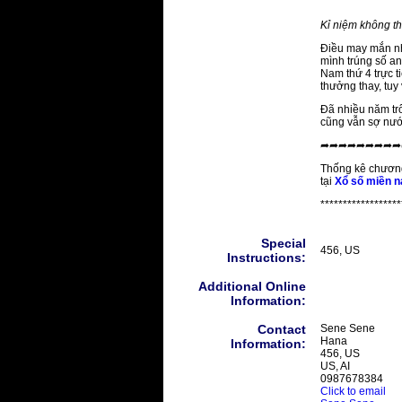
Kỉ niệm không t
Điều may mắn nhấ
mình trúng số an
Nam thứ 4 trực t
thưởng thay, tuy
Đã nhiều năm tr
cũng vẫn sợ nước
➦➦➦➦➦➦➦➦➦
Thống kê chương
tại
Xổ số miền n
******************
Special
456, US
Instructions:
Additional Online
Information:
Contact
Sene Sene
Hana
Information:
456, US
US, AI
0987678384
Click to email