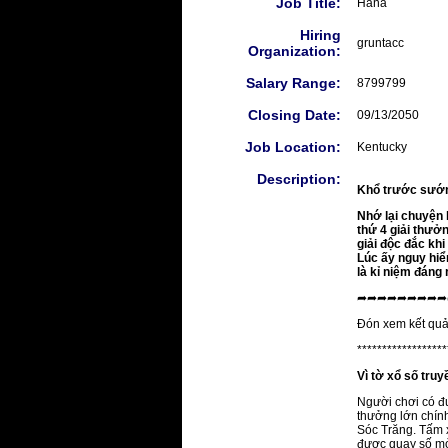
Job Title:
Hana
Hiring
gruntacc
Organization:
Salary Range:
8799799
Closing Date:
09/13/2050
Job Location:
Kentucky
Description:
Khổ trước sướng
Nhớ lại chuyện 
thứ 4
giải thưở
giải độc đắc khi
Lúc ấy nguy hiểm
là kỉ niệm đáng
➦➦➦➦➦➦➦➦➦
Đón xem kết quả
******************
Vì tờ xổ số tru
Người chơi có đ
thưởng lớn chín
Sóc Trăng. Tấm 
được quay số mở