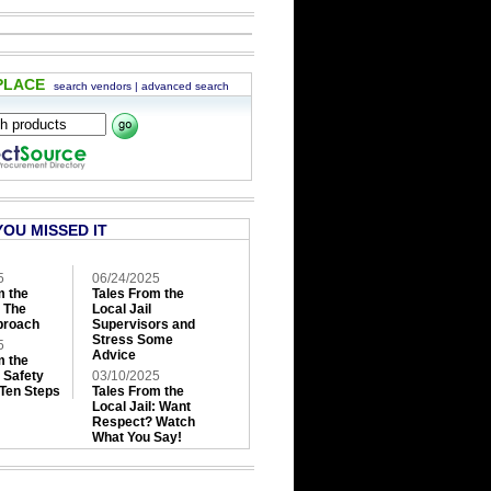
PLACE
search vendors
|
advanced search
YOU MISSED IT
5
06/24/2025
m the
Tales From the
: The
Local Jail
roach
Supervisors and
Stress Some
5
Advice
m the
: Safety
03/10/2025
 Ten Steps
Tales From the
Local Jail: Want
Respect? Watch
What You Say!